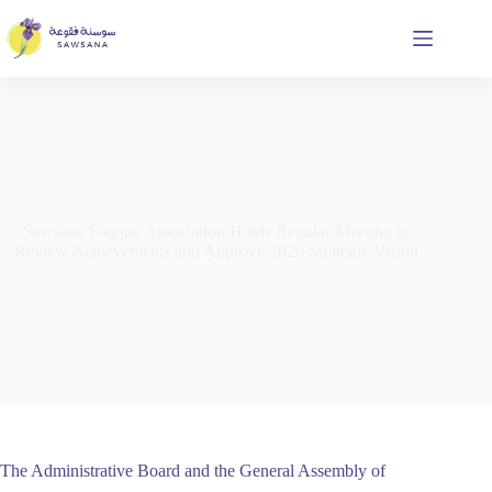
Skip
to
content
Sawsana Faqqua Association Holds Regular Meeting to
Review Achievements and Approve 2026 Strategic Vision
‏The Administrative Board and the General Assembly of