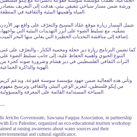
الجماعية، نظّمت مؤسسة سوسنة فقوعة بالشراكة مع إيكو فلسطين
ورشة ضمن مسار سياحي تثقيفي بيئي، هدفت إلى التعريف بمصادر
المياه وأهميتها البيئية والثقافية في المنطقة.
شمل المسار زيارة موقع عمّاد المسيح والتعرّف على واقع نهر الأردن
بشقَّيه، مع تسليط الضوء على أبرز التهديدات البيئية التي يواجهها،
إضافة إلى مناقشة التحديات الخطيرة التي يعاني منها البحر الميت.
كما تضمن البرنامج زيارة دير حجلة ومحمية الكتار ، والتعرّف على غنى
التنوع الحيوي وأهمية الحفاظ عليه، إلى جانب تسليط الضوء على
التراث الثقافي الفلسطيني في دير هشام وضرورة صونه كجزء من
الهوية والذاكرة الجماعية.
وتأتي هذه الفعالية ضمن جهود مؤسسة سوسنة فقوعة، وبدعم كريم
من إيكو فلسطين، لتعزيز الوعي البيئي والثقافي وترسيخ مفهوم
السياحة المستدامة القائمة على المعرفة والمسؤولية.
—
In Jericho Governorate, Sawsana Faqqua Association, in partnership
with Eco Palestine, organized an eco-educational tourism workshop
aimed at raising awareness about water sources and their
environmental and cultural significance.