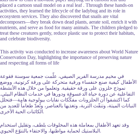
placed a cartoon snail model on a real leaf . Through these hands-on
activities, they learned the lifecycle of the ladybug and its role in
ecosystem services. They also discovered that snails are vital
decomposers—they break down dead plants, aerate soil, enrich it with
nutrients, and serve as food for many animals. The children pledged to
treat these creatures gently, reduce plastic use to protect their habitats,
and celebrate biodiversity.
This activity was conducted to increase awareness about World Nature
Conservation Day, highlighting the importance of preserving nature
and respecting all forms of life
في مخيم مدرسة الفرير الصيفي، علّمت جمعية سوسنة فقوعة
الأطفال كيفية صنع خنفساء ورقية متحركة على ورقة كرتونية، ووضع
نموذج حلزون على ورقة حقيقية. وتعلموا من خلال هذه
الأنشطة
التفاعلية عن دورة حياة الدعسوقة ودورها في خدمات النظام البيئي.
كما اكتشفوا أن الحلزونات مفكّكات نفايات بيولوجية هامة—فتحلل
النباتات الميتة، وتنفّث التربة، وتغذيها بالعناصر، وتُعدّ طعاماً للعديد من
الكائنات الحية الأخرى.
وقد تعهد الأطفال بمعاملة هذه المخلوقات بلطف، وتقليل استخدام
البلاستيك لحماية مواطنها، والاحتفاء بالتنوّع الحيوي.